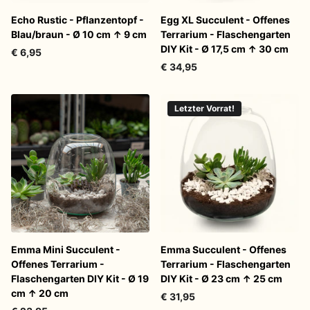
Echo Rustic - Pflanzentopf -
Egg XL Succulent - Offenes
Blau/braun - Ø 10 cm ↑ 9 cm
Terrarium - Flaschengarten
DIY Kit - Ø 17,5 cm ↑ 30 cm
€ 6,95
€ 34,95
Letzter Vorrat!
Emma Mini Succulent -
Emma Succulent - Offenes
Offenes Terrarium -
Terrarium - Flaschengarten
Flaschengarten DIY Kit - Ø 19
DIY Kit - Ø 23 cm ↑ 25 cm
cm ↑ 20 cm
€ 31,95