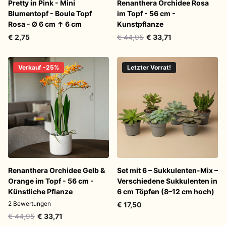
Pretty in Pink - Mini
Renanthera Orchidee Rosa
Blumentopf - Boule Topf
im Topf - 56 cm -
Rosa - Ø 6 cm ↑ 6 cm
Kunstpflanze
€ 2,75
€ 44,95
€ 33,71
Verkauf -25%
Letzter Vorrat!
Renanthera Orchidee Gelb &
Set mit 6 – Sukkulenten-Mix –
Orange im Topf - 56 cm -
Verschiedene Sukkulenten in
Künstliche Pflanze
6 cm Töpfen (8–12 cm hoch)
2
Bewertungen
€ 17,50
€ 44,95
€ 33,71