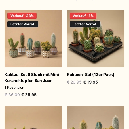
Verkauf -28%
Verkauf -5%
Letzter Vorrat!
Letzter Vorrat!
Kaktus-Set 6 Stück mit Mini-
Kakteen-Set (12er Pack)
Keramiktöpfen San Juan
€ 20,95
€ 19,95
1
Rezension
€ 36,00
€ 25,95