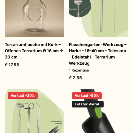
Terrariumflasche mit Kork –
Flaschengarten-Werkzeug –
Offenes Terrarium Ø 16 cm ↑
Harke – 16–49 cm – Teleskop
30 cm
– Edelstahl - Terrarium
Werkzeug
€ 17,95
1
Rezension
€ 2,95
Verkauf -20%
Verkauf -50%
Letzter Vorrat!