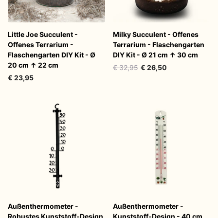
Little Joe Succulent -
Milky Succulent - Offenes
Offenes Terrarium -
Terrarium - Flaschengarten
Flaschengarten DIY Kit - Ø
DIY Kit - Ø 21 cm ↑ 30 cm
20 cm ↑ 22 cm
€ 32,95
€ 26,50
€ 23,95
Außenthermometer -
Außenthermometer -
Robustes Kunststoff-Design
Kunststoff-Design - 40 cm