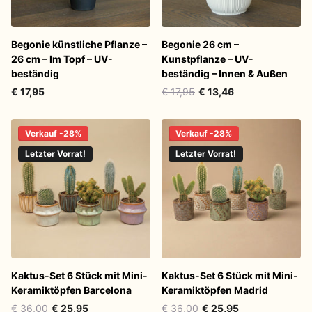
Begonie künstliche Pflanze –
Begonie 26 cm –
26 cm – Im Topf – UV-
Kunstpflanze – UV-
beständig
beständig – Innen & Außen
€ 17,95
€ 17,95
€ 13,46
Verkauf -28%
Verkauf -28%
Letzter Vorrat!
Letzter Vorrat!
Kaktus-Set 6 Stück mit Mini-
Kaktus-Set 6 Stück mit Mini-
Keramiktöpfen Barcelona
Keramiktöpfen Madrid
€ 36,00
€ 25,95
€ 36,00
€ 25,95