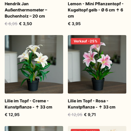
Hendrik Jan
Lemon - Mini Pflanzentopf -
Außenthermometer –
Kugeltopf gelb - Ø 6 cm ↑ 6
Buchenholz – 20 cm
cm
€ 6,95
€ 3,50
€ 3,95
Verkauf -25%
Lilie im Topf - Creme -
Lilie im Topf - Rosa -
Kunstpflanze - ↑ 33 cm
Kunstpflanze - ↑ 33 cm
€ 12,95
€ 12,95
€ 9,71