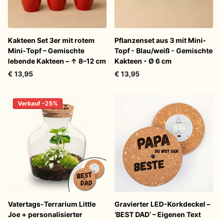
Kakteen Set 3er mit rotem
Pflanzenset aus 3 mit Mini-
Mini-Topf – Gemischte
Topf - Blau/weiß - Gemischte
lebende Kakteen – ↑ 8–12 cm
Kakteen - Ø 6 cm
€ 13,95
€ 13,95
Verkauf -25%
Vatertags-Terrarium Little
Gravierter LED-Korkdeckel –
Joe + personalisierter
‘BEST DAD’ – Eigenen Text