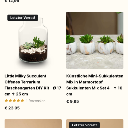
€ 12,95
Letzter Vorrat!
Little Milky Succulent -
Künstliche Mini-Sukkulenten
Offenes Terrarium -
Mix in Marmortopf -
Flaschengarten DIY Kit - Ø 17
Sukkulenten Mix Set 4 - ↑ 10
cm ↑ 25 cm
cm
1
Rezension
€ 9,95
€ 23,95
Letzter Vorrat!