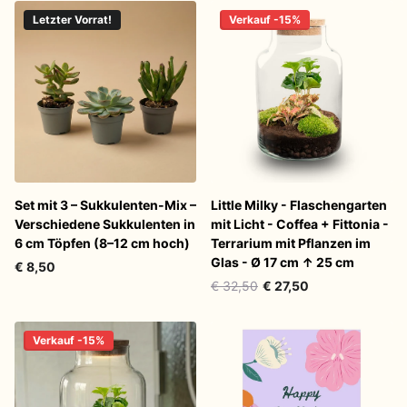
Letzter Vorrat!
Verkauf -15%
Set mit 3 – Sukkulenten-Mix –
Little Milky - Flaschengarten
Verschiedene Sukkulenten in
mit Licht - Coffea + Fittonia -
6 cm Töpfen (8–12 cm hoch)
Terrarium mit Pflanzen im
Glas - Ø 17 cm ↑ 25 cm
€ 8,50
€ 32,50
€ 27,50
Verkauf -15%