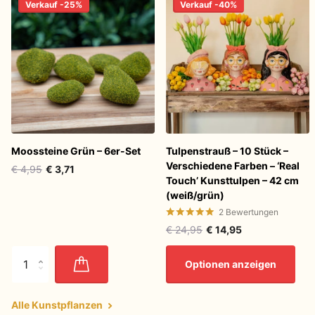
Verkauf -25%
Verkauf -40%
Moossteine Grün – 6er-Set
Tulpenstrauß – 10 Stück –
Verschiedene Farben – ‘Real
€ 4,95
€ 3,71
Touch’ Kunsttulpen – 42 cm
(weiß/grün)
2
Bewertungen
€ 24,95
€ 14,95
Optionen anzeigen
Alle Kunstpflanzen