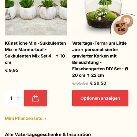
Künstliche Mini-Sukkulenten
Vatertags-Terrarium Little
Mix in Marmortopf -
Joe + personalisierter
Sukkulenten Mix Set 4 - ↑ 10
gravierter Korken mit
cm
Beleuchtung -
Flaschengarten DIY Set - Ø
€ 9,95
20 cm ↑ 22 cm
€ 39,50
€ 29,50
Optionen anzeigen
Mini Pflanzensets
Alle Vatertagsgeschenke & Inspiration