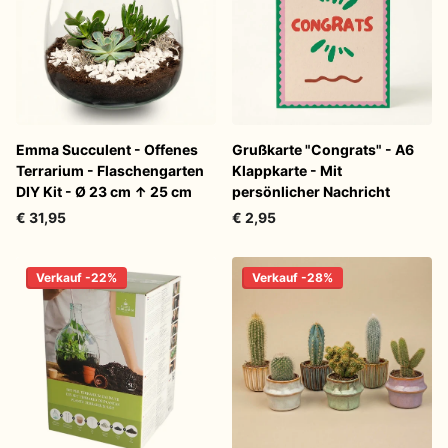
Emma Succulent - Offenes
Grußkarte "Congrats" - A6
Terrarium - Flaschengarten
Klappkarte - Mit
DIY Kit - Ø 23 cm ↑ 25 cm
persönlicher Nachricht
€ 31,95
€ 2,95
Verkauf -22%
Verkauf -28%