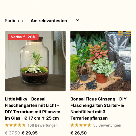
Sortieren
Verkauf -20%
Little Milky - Bonsai -
Bonsai Ficus Ginseng - DIY
Flaschengarten mit Licht -
Flaschengarten Starter- &
DIY Terrarium mit Pflanzen
Nachfüllset mit 3
im Glas - Ø 17 cm ↑ 25 cm
Terrarienpflanzen
108
Bewertungen
55
Bewertungen
€ 37,50
€ 29,95
€ 26,50