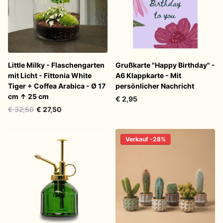
Little Milky - Flaschengarten
Grußkarte "Happy Birthday" -
mit Licht - Fittonia White
A6 Klappkarte - Mit
Tiger + Coffea Arabica - Ø 17
persönlicher Nachricht
cm ↑ 25 cm
€ 2,95
€ 32,50
€ 27,50
Verkauf -28%