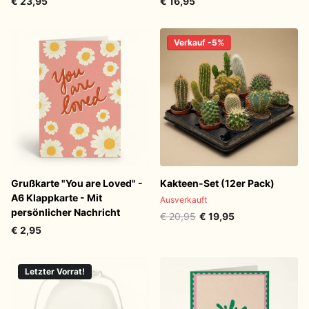
€ 23,95
€ 16,95
Verkauf -5%
Grußkarte "You are Loved" -
Kakteen-Set (12er Pack)
A6 Klappkarte - Mit
Ausverkauft
persönlicher Nachricht
€ 20,95
€ 19,95
€ 2,95
Letzter Vorrat!