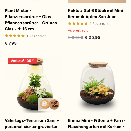
Plant Mister -
Kaktus-Set 6 Stück mit Mini-
Pflanzensprüher - Glas
Keramiktöpfen San Juan
Pflanzensprüher - Grünes
1
Rezension
Glas - ↑ 16 cm
Ausverkauft
1
Rezension
€ 36,00
€ 25,95
€ 7,95
Verkauf -35%
Vatertags-Terrarium Sam +
Emma Mini - Fittonia + Farn -
personalisierter gravierter
Flaschengarten mit Korken -