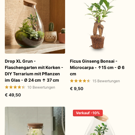
Drop XL Grun -
Ficus Ginseng Bonsai -
Flaschengarten mit Korken -
Microcarpa - ↑15 cm - Ø 6
DIY Terrarium mit Pflanzen
cm
im Glas - Ø 24 cm ↑ 37 cm
15
Bewertungen
10
Bewertungen
€ 9,50
€ 49,50
Verkauf -10%