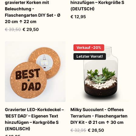
gravierter Korken mit
hinzufügen – Korkgröße S
Beleuchtung -
(DEUTSCH)
Flaschengarten DIY Set - Ø
€ 12,95
20 cm ↑ 22 cm
€ 39,50
€ 29,50
Verkauf -20%
Letzter Vorrat!
Gravierter LED-Korkdeckel –
Milky Succulent - Offenes
‘BEST DAD’ – Eigenen Text
Terrarium - Flaschengarten
hinzufügen – Korkgröße S
DIY Kit - Ø 21 cm ↑ 30 cm
(ENGLISCH)
€ 32,95
€ 26,50