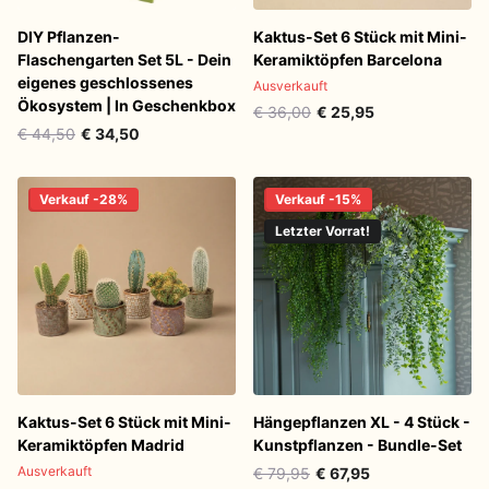
DIY Pflanzen-
Kaktus-Set 6 Stück mit Mini-
Flaschengarten Set 5L - Dein
Keramiktöpfen Barcelona
eigenes geschlossenes
Ausverkauft
Ökosystem | In Geschenkbox
€ 36,00
€ 25,95
€ 44,50
€ 34,50
Verkauf -28%
Verkauf -15%
Letzter Vorrat!
Kaktus-Set 6 Stück mit Mini-
Hängepflanzen XL - 4 Stück -
Keramiktöpfen Madrid
Kunstpflanzen - Bundle-Set
Ausverkauft
€ 79,95
€ 67,95