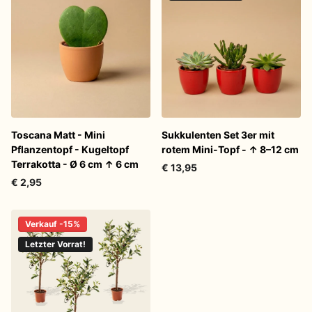
Toscana Matt - Mini
Sukkulenten Set 3er mit
Pflanzentopf - Kugeltopf
rotem Mini-Topf - ↑ 8–12 cm
Terrakotta - Ø 6 cm ↑ 6 cm
€ 13,95
€ 2,95
Verkauf -15%
Letzter Vorrat!