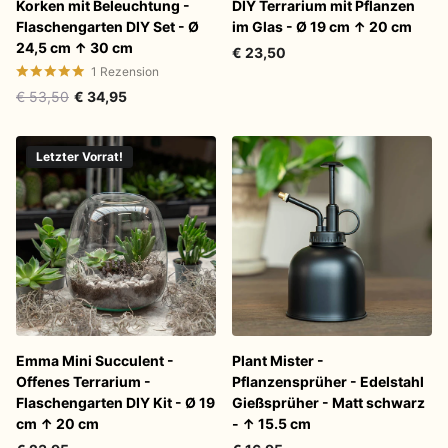
Korken mit Beleuchtung -
DIY Terrarium mit Pflanzen
Flaschengarten DIY Set - Ø
im Glas - Ø 19 cm ↑ 20 cm
24,5 cm ↑ 30 cm
€ 23,50
1
Rezension
€ 53,50
€ 34,95
Letzter Vorrat!
Emma Mini Succulent -
Plant Mister -
Offenes Terrarium -
Pflanzensprüher - Edelstahl
Flaschengarten DIY Kit - Ø 19
Gießsprüher - Matt schwarz
cm ↑ 20 cm
- ↑ 15.5 cm